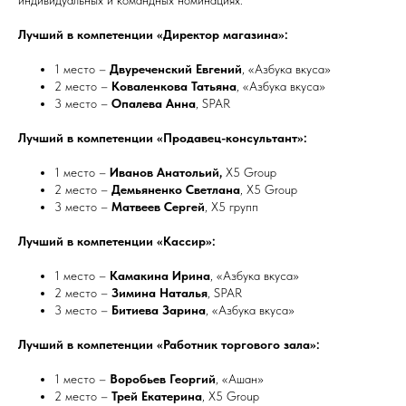
индивидуальных и командных номинациях.
Лучший в компетенции «Директор магазина»:
1 место –
Двуреченский Евгений
, «Азбука вкуса»
2 место –
Коваленкова Татьяна
, «Азбука вкуса»
3 место –
Опалева Анна
, SPAR
Лучший в компетенции «Продавец-консультант»:
1 место –
Иванов Анатольий,
Х5 Group
2 место –
Демьяненко Светлана
, Х5 Group
3 место –
Матвеев Сергей
, Х5 групп
Лучший в компетенции «Кассир»:
1 место –
Камакина Ирина
, «Азбука вкуса»
2 место –
Зимина Наталья
, SPAR
3 место –
Битиева Зарина
, «Азбука вкуса»
Лучший в компетенции «Работник торгового зала»:
1 место –
Воробьев Георгий
, «Ашан»
2 место –
Трей Екатерина
, Х5 Group