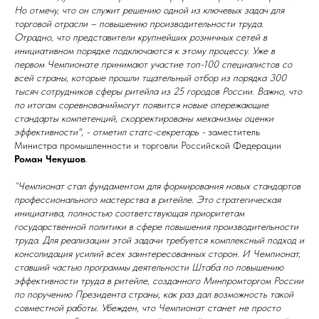
Но отмечу, что он служит решению одной из ключевых задач для
торговой отрасли – повышению производительности труда.
Отрадно, что представители крупнейших розничных сетей в
инициативном порядке подключаются к этому процессу. Уже в
первом Чемпионате принимают участие топ-100 специалистов со
всей страны, которые прошли тщательный отбор из порядка 300
тысяч сотрудников сферы ритейла из 25 городов России. ⁠⁠Важно, что
по итогам соревнованиймогут появится новые опережающие
стандарты компетенций, скорректированы механизмы оценки
эффективности", - отметил статс-секретарь -
заместитель
Министра промышленности и торговли Российской Федерации
Роман Чекушов
.
“Чемпионат стал фундаментом для формирования новых стандартов
профессионального мастерства в ритейле. Это стратегическая
инициатива, полностью соответствующая приоритетам
государственной политики в сфере повышения производительности
труда. Для реализации этой задачи требуется комплексный подход и
консолидация усилий всех заинтересованных сторон. И Чемпионат,
ставший частью программы деятельности Штаба по повышению
эффективности труда в ритейле, созданного Минпромторгом России
по поручению Президента страны, как раз дал возможность такой
совместной работы. Убежден, что Чемпионат станет не просто