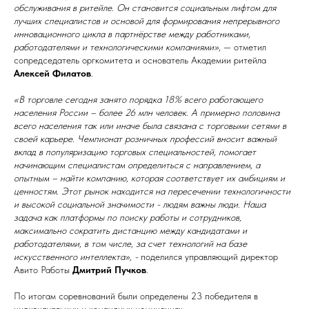
обслуживания в ритейле. Он становится социальным лифтом для
лучших специалистов и основой для формирования непрерывного
инновационного цикла в партнёрстве между работниками,
работодателями и технологическими компаниями»,
— отметил
сопредседатель оргкомитета и основатель Академии ритейла
Алексей Филатов
.
«В торговле сегодня занято порядка 18% всего работающего
населения России – более 26 млн человек. А примерно половина
всего населения так или иначе была связана с торговыми сетями в
своей карьере. Чемпионат розничных профессий вносит важный
вклад в популяризацию торговых специальностей, помогает
начинающим специалистам определиться с направлением, а
опытным – найти компанию, которая соответствует их амбициям и
ценностям. Этот рынок находится на пересечении технологичности
и высокой социальной значимости - людям важны люди. Наша
задача как платформы по поиску работы и сотрудников,
максимально сократить дистанцию между кандидатами и
работодателями, в том числе, за счет технологий на базе
искусственного интеллекта», -
поделился управляющий директор
Авито Работы
Дмитрий Пучков
.
По итогам соревнований были определены 23 победителя в