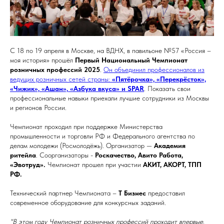
С 18 по 19 апреля в Москве, на ВДНХ, в павильоне №57 «Россия –
моя история» прошёл
Первый Национальный Чемпионат
розничных профессий 2025
.
Он объединил профессионалов из
ведущих розничных сетей страны:
«Пятёрочка», «Перекрёсток»,
«Чижик», «Ашан», «Азбука вкуса» и SPAR
. Показать свои
профессиональные навыки приехали лучшие сотрудники из Москвы
и регионов России.
Чемпионат проходил при поддержке Министерства
промышленности и торговли РФ и Федерального агентства по
делам молодежи (Росмолодёжь). Организатор —
Академия
ритейла
. Соорганизаторы -
Роскачество, Авито Работа,
«Эвотруд».
Чемпионат прошел при участии
АКИТ, АКОРТ, ТПП
РФ.
Технический партнер Чемпионата –
Т Бизнес
предоставил
современное оборудование для конкурсных заданий.
"В этом году Чемпионат розничных профессий проходит впервые.