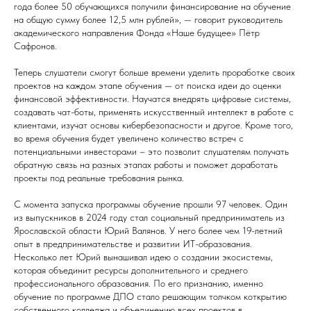
года более 50 обучающихся получили финансирование на обучение
на общую сумму более 12,5 млн рублей», — говорит руководитель
академического направления Фонда «Наше будущее» Пётр
Сафронов.
Теперь слушатели смогут больше времени уделить проработке своих
проектов на каждом этапе обучения — от поиска идеи до оценки
финансовой эффективности. Научатся внедрять цифровые системы,
создавать чат-боты, применять искусственный интеллект в работе с
клиентами, изучат основы кибербезопасности и другое. Кроме того,
во время обучения будет увеличено количество встреч с
потенциальными инвесторами – это позволит слушателям получать
обратную связь на разных этапах работы и поможет доработать
проекты под реальные требования рынка.
С момента запуска программы обучение прошли 97 человек. Один
из выпускников в 2024 году стал социальный предприниматель из
Ярославской области Юрий Валянов. У него более чем 19-летний
опыт в предпринимательстве и развитии ИТ-образования.
Несколько лет Юрий вынашивал идею о создании экосистемы,
которая объединит ресурсы дополнительного и среднего
профессионального образования. По его признанию, именно
обучение по программе ДПО стало решающим толчком коткрытию
собственного колледжа и объединению всех проектов в