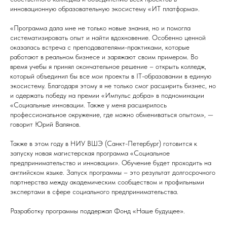
инновационную образовательную экосистему «ИТ платформа».
«Программа дала мне не только новые знания, но и помогла
систематизировать опыт и найти вдохновение. Особенно ценной
оказалась встреча с преподавателями-практиками, которые
работают в реальном бизнесе и заряжают своим примером. Во
время учебы я принял окончательное решение – открыть колледж,
который объединил бы все мои проекты в IT-образовании в единую
экосистему. Благодаря этому я не только смог расширить бизнес, но
и одержать победу на премии «Импульс добра» в подноминации
«Социальные инновации. Также у меня расширилось
профессиональное окружение, где можно обмениваться опытом», —
говорит Юрий Валянов.
Также в этом году в НИУ ВШЭ (Санкт-Петербург) готовится к
запуску новая магистерская программа «Социальное
предпринимательство и инновации». Обучение будет проходить на
английском языке. Запуск программы – это результат долгосрочного
партнерства между академическим сообществом и профильными
экспертами в сфере социального предпринимательства.
Разработку программы поддержал Фонд «Наше будущее».