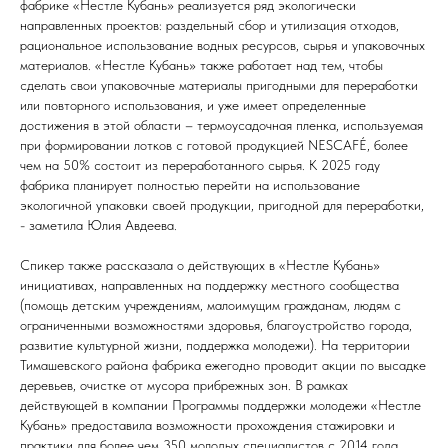
фабрике «Нестле Кубань» реализуется ряд экологически
направленных проектов: раздельный сбор и утилизация отходов,
рациональное использование водных ресурсов, сырья и упаковочных
материалов. «Нестле Кубань» также работает над тем, чтобы
сделать свои упаковочные материалы пригодными для переработки
или повторного использования, и уже имеет определенные
достижения в этой области – термоусадочная пленка, используемая
при формировании лотков с готовой продукцией NESCAFÉ, более
чем на 50% состоит из переработанного сырья. К 2025 году
фабрика планирует полностью перейти на использование
экологичной упаковки своей продукции, пригодной для переработки,
- заметила Юлия Авдеева.
Спикер также рассказала о действующих в «Нестле Кубань»
инициативах, направленных на поддержку местного сообщества
(помощь детским учреждениям, малоимущим гражданам, людям с
ограниченными возможностями здоровья, благоустройство города,
развитие культурной жизни, поддержка молодежи). На территории
Тимашевского района фабрика ежегодно проводит акции по высадке
деревьев, очистке от мусора прибрежных зон. В рамках
действующей в компании Программы поддержки молодежи «Нестле
Кубань» предоставила возможности прохождения стажировки и
практики для более чем 350 молодых специалистов с 2014 года.