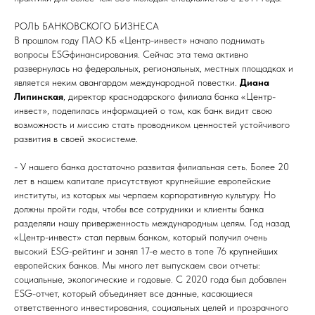
РОЛЬ БАНКОВСКОГО БИЗНЕСА
В прошлом году ПАО КБ «Центр-инвест» начало поднимать
вопросы ESGфинансирования. Сейчас эта тема активно
развернулась на федеральных, региональных, местных площадках и
является неким авангардом международной повестки.
Диана
Липинская
, директор краснодарского филиала банка «Центр-
инвест», поделилась информацией о том, как банк видит свою
возможность и миссию стать проводником ценностей устойчивого
развития в своей экосистеме.
- У нашего банка достаточно развитая филиальная сеть. Более 20
лет в нашем капитале присутствуют крупнейшие европейские
институты, из которых мы черпаем корпоративную культуру. Но
должны пройти годы, чтобы все сотрудники и клиенты банка
разделяли нашу приверженность международным целям. Год назад
«Центр-инвест» стал первым банком, который получил очень
высокий ESG-рейтинг и занял 17-е место в топе 76 крупнейших
европейских банков. Мы много лет выпускаем свои отчеты:
социальные, экологические и годовые. С 2020 года был добавлен
ESG-отчет, который объединяет все данные, касающиеся
ответственного инвестирования, социальных целей и прозрачного