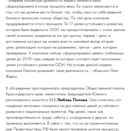
- Впервые концепция дуальности нашего бизнеса была
сформулирована в конце прошлого века. Ее смысл заключается в
том, что мы должны вести бизнес так, чтобы само по себе ведение
бизнеса приносило пользу обществу. По сей день компания
придерживается этого принципа. Те 17 целей устойчивого развития,
которые были выдвинуты ООН, мы приоритизировали с точки зрения
своей компании, разделив их на три группы: первая - цели, в
достижение которых мы можем внести ключевой вклад; вторая -
цели, реализацию которых мы развиваем; третья - цели, которым
привержены. У компании сейчас сформулировано девять глобальных
целей до 2030 года, каждая из которых соответствует нескольким
целям устойчивого развития ООН. На основе данной модели
компания Danone развивает свою деятельность, - объяснил Олег
Жарко.
К обсуждению присоединилась председатель Общественной палаты
Краснодарского края, заместитель председателя Южного
регионального комитета АЕБ
Любовь Попова
. Она отметила, что
пандемия негативно сказалась на достижении целей устойчивого
развития и национальных проектов. Ряд целей, таких как
производительность труда, забота о сотрудниках и другие, по-
прежнему выполняется. В связи с тем, что из-за ограничительных
мер Правительством РФ были приостановлены многие процессы,