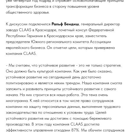
уже четвертый год подряд и отражает основополагающие принципы
трансформации бизнеса в сторону повышения уровня
общественного здоровья.
К дискуссии подключился
Ральф Бендиш
, генеральный директор
завода CLAAS в Краснодаре, почетный консул Федеративной
Республики Германия в Краснодарском крае, заместитель
председателя Южного регионального комитета Ассоциации
европейского бизнеса. Он отметил цели, которым привержена
компания CLAAS.
- Мы считаем, что устойчивое развитие - это не только стратегия.
Оно должно быть культурой компании. Как уже было сказано,
устойчивое развитие на сегодняшний день достаточно
политизировано и является неким трендом. Наша компания смогла
заложить и развивать принципы устойчивого развития с самого
начала. На них строится вся наша работа. Эта тема очень
многогранна. К ней относится в том числе право сотрудников
компании на защиту персональных данных, выполнение трудового
законодательства по отношению к условиям труда. Целей
устойчивого развития мы достигаем с помощью бережливого
производства. В этом году компания CLAAS достигла
эффективности управления отходами 87%. Мы обучили сотрудников