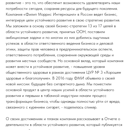
развитие - это то, что обеспечит возможность удовлетворять наши
потребности сегодня, сохраняя ресурсы для будущего поколения.
Компания «Филип Моррис Интернэшнл» в России ведет бизнес,
интегрируя цели устойчивого развития в свою стратегию развития.
Мы заложили в основу своей бизнес-стратегии 13 из 17 целей в
области устойчивого развития, принятых ООН, поставили
амбициозные задачи и по многим из них добились ощутимых
успехов: в области ответственного ведения бизнеса и деловой
этики, защиты прав человека в предпринимательском аспекте,
ответственного потребления, сохранения окружающей среды и
развития местных сообществ. Но основной вклад, который компания
может внести в устойчивое развитие, - повышение уровня
общественного здоровья в рамках достижения ЦУР № 3 «Хорошее
здоровье и благополучие». В 2016 году ФМИ объявила о своей
новой миссии: будущее без сигаретного дыма. Мы поместили
основной продукт в центр наших усилий в области устойчивого
развития и первыми в табачной индустрии начали процесс
трансформации бизнеса, чтобы однажды полностью уйти от вреда,
связанного с курением сигарет, - поделилась спикер.
О своих достижениях и планах компания рассказывает в Отчете о
деятельности в области устойчивого развития, который публикуется