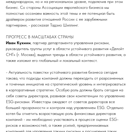
международном, но и на региональном уровне, подключив при этом
бизнес. Со стороны Ассоциации европейского бизнеса мы
полностью осознаем важность этой темы и ее потенциал быть
драйвером развития отношений России с ее зарубежными
партнерами, - рассказал Тадзио Шиллинг.
ПРОГРЕСС В МАСШТАБАХ СТРАНЫ
Иван Кухнин
, партнер департамента управления рисками,
руководитель группы услуг в области устойчивого развития «Делойт
СНГ» (г. Москва), выделил тренды в области устойчивого развития, а
также изложил его глобальный и локальный контекст.
- Актуальность повестки устойчивого развития бизнеса сегодня
такова, что подходы компаний должны переходить от разрозненных
и точечных инициатив на стратегический уровень и интегрироваться
в корпоративные стратегии. Особую роль должны брать сегодня на
себя советы директоров, развивая свои компетенции по управлению
ESG-рисками. Инвесторы ожидают от советов директоров все
большей прозрачности и контроля над управлением ESG. Отдельно
хотел бы отметить возрастающую роль финансовых директоров
компаний - им необходимо участвовать в процессе оценки ESG-
рисков и возможностей, а также усилий, предпринимаемых
компанией для управления такими рисками и расширения таких