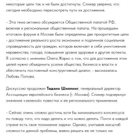
некоторые цели так и не были достигнуты. Спикер уверена, что
сегодня необходимо пересмотреть пути их достижения.
- Эта тема активно обсуждается Общественной палатой РФ,
включая и региональные общественные палаты. На прошедшем
итоговом форуме в Москве были определены две приоритетные цели
- достижение реального роста экономики и подлинная социальная
справедливость для граждан, которая включает в себя уничтожение
неравенства, голода, повышение уровня здоровья и другие аспекты.
Я согласна с мнением Олега Жарко о том, что для достижения этих
целей нужно объединить усилия общества, бизнеса и власти и
обеспечить постоянный конструктивный диалог, - высказалась
Любовь Попова.
Дискуссию продолжил
Тадзио Шиллинг
, генеральный директор
Ассоциации европейского бизнеса (г. Москва). Спикер подчеркнул
значение «зеленой» повестки и ее регионального применения.
- Сейчас очень сложно достичь хотя бы минимального консенсуса
по поводу того, что надо делать и что можно делать. Почти в каждой
стране есть свое понимание задачи. Однако, учитывая масштаб
сложности данной проблемы, важно решать ее не только на