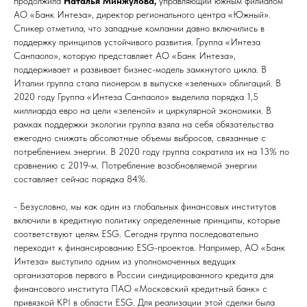
продолжила
Наталья Минжулова,
управляющий южным филиалом
АО «Банк Интеза», директор регионального центра «Южный».
Спикер отметила, что западные компании давно включились в
поддержку принципов устойчивого развития. Группа «Интеза
Санпаоло», которую представляет АО «Банк Интеза»,
поддерживает и развивает бизнес-модель замкнутого цикла. В
Италии группа стала пионером в выпуске «зеленых» облигаций. В
2020 году Группа «Интеза Санпаоло» выделила порядка 1,5
миллиарда евро на цели «зеленой» и циркулярной экономики. В
рамках поддержки экологии группа взяла на себя обязательства
ежегодно снижать абсолютные объемы выбросов, связанные с
потреблением энергии. В 2020 году группа сократила их на 13% по
сравнению с 2019-м. Потребление возобновляемой энергии
составляет сейчас порядка 84%.
- Безусловно, мы как один из глобальных финансовых институтов
включили в кредитную политику определенные принципы, которые
соответствуют целям ESG. Сегодня группа последовательно
переходит к финансированию ESG-проектов. Например, АО «Банк
Интеза» выступило одним из уполномоченных ведущих
организаторов первого в России синдицированного кредита для
финансового института ПАО «Московский кредитный банк» с
привязкой KPI в области ESG. Для реализации этой сделки была