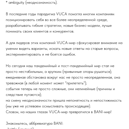
* ambiguity (неоднозначность).
В последние годы парадигма VUCA помогла многим компаниям
позиционировать себя во все более неопределенной среде,
разрабатывать гибкие стратегии, новые бизнес-модели, лучше
понимать своих клиентов и конкурентов.
А для лидеров этих компаний VUCA-мир сфокусировал внимание на
умении видеть варианты, искать новые ответы на старые вопросы,
экспериментировать и не боятся ошибок.
Но сегодня наш пандемийный и пост-пандемийный мир стал не
просто нестабильным, а хрупким (привычные опоры рушаться);
ежедневная обстановка вокруг нас не просто неопределенная, она
тревожная (в любой момент может "прилететь");
события теперь не просто сложные, они нелинейные (причины и
следствие путаются);
на смену неоднозначности пришла непонятность и непостижимость
(мы уже не успеваем осмысливать происходящее).
Словом, на наших глазах VUCA-мир превратился в BANI-мир!
Знакомьтесь, аббревиатура BANI: