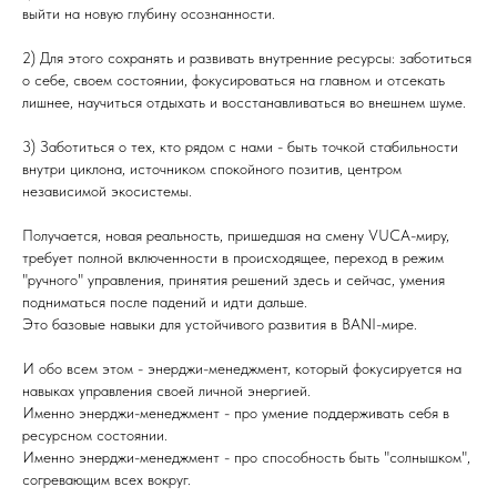
выйти на новую глубину осознанности.
2) Для этого сохранять и развивать внутренние ресурсы: заботиться
о себе, своем состоянии, фокусироваться на главном и отсекать
лишнее, научиться отдыхать и восстанавливаться во внешнем шуме.
3) Заботиться о тех, кто рядом с нами - быть точкой стабильности
внутри циклона, источником спокойного позитив, центром
независимой экосистемы.
⠀
Получается, новая реальность, пришедшая на смену VUCA-миру,
требует полной включенности в происходящее, переход в режим
"ручного" управления, принятия решений здесь и сейчас, умения
подниматься после падений и идти дальше.
Это базовые навыки для устойчивого развития в BANI-мире.
И обо всем этом - энерджи-менеджмент, который фокусируется на
навыках управления своей личной энергией.
Именно энерджи-менеджмент - про умение поддерживать себя в
ресурсном состоянии.
Именно энерджи-менеджмент - про способность быть "солнышком",
согревающим всех вокруг.