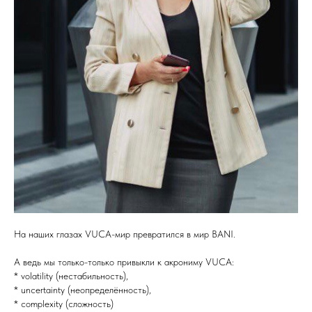
На наших глазах VUCA-мир превратился в мир BANI.
А ведь мы только-только привыкли к акрониму VUCA:
* volatility (нестабильность),
* uncertainty (неопределённость),
* complexity (сложность)