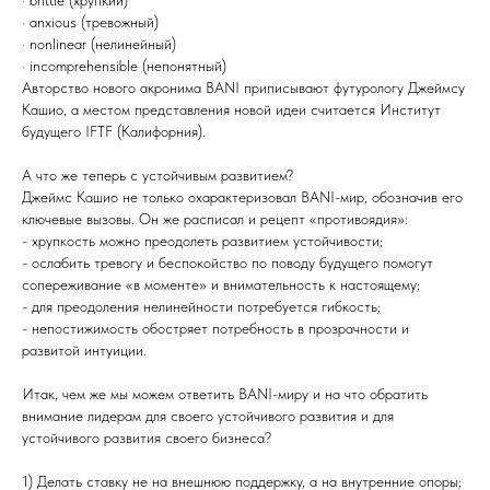
· brittle (хрупкий)
· anxious (тревожный)
· nonlinear (нелинейный)
· incomprehensible (непонятный)
Авторство нового акронима BANI приписывают футурологу Джеймсу
Кашио, а местом представления новой идеи считается Институт
будущего IFTF (Калифорния).
А что же теперь с устойчивым развитием?
Джеймс Кашио не только охарактеризовал BANI-мир, обозначив его
ключевые вызовы. Он же расписал и рецепт «противоядия»:
- хрупкость можно преодолеть развитием устойчивости;
- ослабить тревогу и беспокойство по поводу будущего помогут
сопереживание «в моменте» и внимательность к настоящему;
- для преодоления нелинейности потребуется гибкость;
- непостижимость обостряет потребность в прозрачности и
развитой интуиции.
Итак, чем же мы можем ответить BANI-миру и на что обратить
внимание лидерам для своего устойчивого развития и для
устойчивого развития своего бизнеса?
1) Делать ставку не на внешнюю поддержку, а на внутренние опоры;