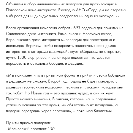
Объявлен и сбор индивидуальных подарков для проживающих в
Павловском доме-интернате. Ежегодно АНО «Сердцем не стареть»
выбирает для индивидуальных поздравлений одно из учреждений.
Всего организация намерена собрать 693 подарка для пожилых из
Садовского дома-интерната, Рамонского и Новоусманского,
Воронежского дома-интерната милосердия для престарелых и
инвалидов. Впрочем, чтобы поздравить подопечных всех домов-
интернатов, с которыми взаимодействует «Сердцем не стареть»,
нужно 1300 сюрпризов, и волонтеры надеются, что удастся
порадовать и остальных бабушек и дедушек.
«Мы понимаем, что в привычном формате прийти к своим бабушкам
и дедушкам не сможем. Второй год подряд не будет концерта с
разными творческими номерами, песнями и плясками, которые они
так любят. Но Новый год – это праздник чудес, и они их ждут.
Просто нашего внимания. В онлайн, который наши подопечные
успешно освоили за это время, мы обязательно их поздравим, а
подарки передадим через персонал», – пояснила Кладкевич.
Пункты приема подарков:
· Московский проспект 13/2.