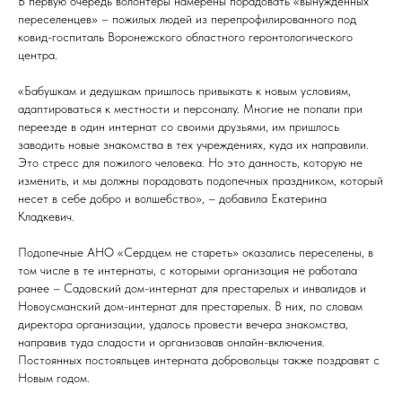
В первую очередь волонтеры намерены порадовать «вынужденных
переселенцев» – пожилых людей из перепрофилированного под
ковид-госпиталь Воронежского областного геронтологического
центра.
«Бабушкам и дедушкам пришлось привыкать к новым условиям,
адаптироваться к местности и персоналу. Многие не попали при
переезде в один интернат со своими друзьями, им пришлось
заводить новые знакомства в тех учреждениях, куда их направили.
Это стресс для пожилого человека. Но это данность, которую не
изменить, и мы должны порадовать подопечных праздником, который
несет в себе добро и волшебство», – добавила Екатерина
Кладкевич.
Подопечные АНО «Сердцем не стареть» оказались переселены, в
том числе в те интернаты, с которыми организация не работала
ранее – Садовский дом-интернат для престарелых и инвалидов и
Новоусманский дом-интернат для престарелых. В них, по словам
директора организации, удалось провести вечера знакомства,
направив туда сладости и организовав онлайн-включения.
Постоянных постояльцев интерната добровольцы также поздравят с
Новым годом.