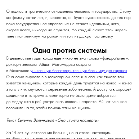
О подчас и трагических отношениях человека и государства. Этому
конфликту сотни лет, и, вероятно, он будет существовать до тех пор,
пока государственное управление не станет идеальным, чего,
скорее всего, никогда не случится. Но каждый сюжет этой недели
тянет как минимум на роман или голливудскую постановку.
Одна против системы
В девяностые годы, когда еще никто не знал слова «фандрайзинг»,
доктор-гинеколог Айшат Магомедова создала
в Махачкале
уникальную благотворительную больницу для горянок
.
Она сама выросла в высокогорном селе и знала, как тяжело там
живется женщинам, которые каждый день трудятся на износ, и из-за
этого у них случаются серьезные заболевания. А доступа к хорошей
медицине в то время элементарно не было: даже добраться
до медпункта в райцентре оказывалось непросто. Айшат всю жизнь
положила на то, чтобы помочь этим женщинам.
Текст Евгении Волунковой «Она стояла насмерть»
За 14 лет существования больницы она стала настоящим
прибежищем не только для женщин из горных сел, но и для сирот,