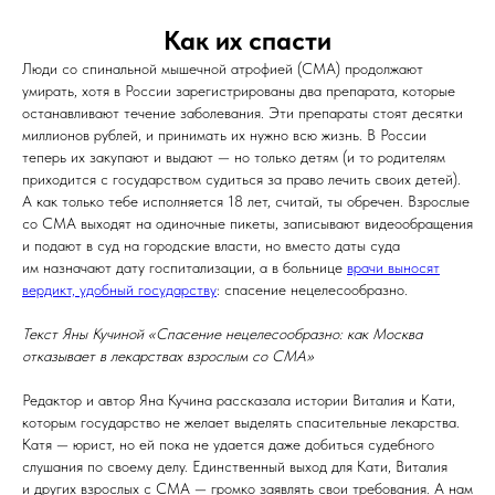
Как их спасти
Люди со спинальной мышечной атрофией (СМА) продолжают
умирать, хотя в России зарегистрированы два препарата, которые
останавливают течение заболевания. Эти препараты стоят десятки
миллионов рублей, и принимать их нужно всю жизнь. В России
теперь их закупают и выдают — но только детям (и то родителям
приходится с государством судиться за право лечить своих детей).
А как только тебе исполняется 18 лет, считай, ты обречен. Взрослые
со СМА выходят на одиночные пикеты, записывают видеообращения
и подают в суд на городские власти, но вместо даты суда
им назначают дату госпитализации, а в больнице
врачи выносят
вердикт, удобный государству
: спасение нецелесообразно.
Текст Яны Кучиной «Спасение нецелесообразно: как Москва
отказывает в лекарствах взрослым со СМА»
Редактор и автор Яна Кучина рассказала истории Виталия и Кати,
которым государство не желает выделять спасительные лекарства.
Катя — юрист, но ей пока не удается даже добиться судебного
слушания по своему делу. Единственный выход для Кати, Виталия
и других взрослых с СМА — громко заявлять свои требования. А нам