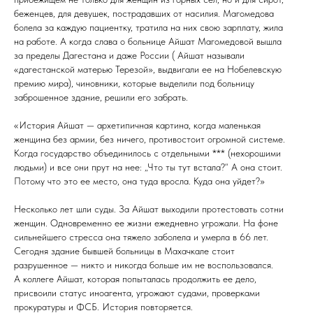
беженцев, для девушек, пострадавших от насилия. Магомедова
болела за каждую пациентку, тратила на них свою зарплату, жила
на работе. А когда слава о больнице Айшат Магомедовой вышла
за пределы Дагестана и даже России ( Айшат называли
«дагестанской матерью Терезой», выдвигали ее на Нобелевскую
премию мира), чиновники, которые выделили под больницу
заброшенное здание, решили его забрать.
«История Айшат — архетипичная картина, когда маленькая
женщина без армии, без ничего, противостоит огромной системе.
Когда государство объединилось с отдельными *** (нехорошими
людьми) и все они прут на нее: „Что ты тут встала?“ А она стоит.
Потому что это ее место, она туда вросла. Куда она уйдет?»
Несколько лет шли суды. За Айшат выходили протестовать сотни
женщин. Одновременно ее жизни ежедневно угрожали. На фоне
сильнейшего стресса она тяжело заболела и умерла в 66 лет.
Сегодня здание бывшей больницы в Махачкале стоит
разрушенное — никто и никогда больше им не воспользовался.
А коллеге Айшат, которая попыталась продолжить ее дело,
присвоили статус иноагента, угрожают судами, проверками
прокуратуры и ФСБ. История повторяется.