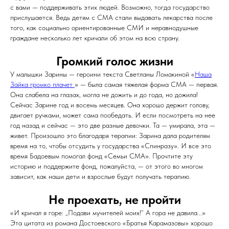
с вами — поддерживать этих людей. Возможно, тогда государство
прислушается. Ведь детям с СМА стали выдавать лекарства после
того, как социально ориентированные СМИ и неравнодушные
граждане несколько лет кричали об этом на всю страну.
Громкий голос жизни
У малышки Зарины — героини текста Светланы Ломакиной «
Наша
Зайка громко плачет
» — была самая тяжелая форма СМА — первая.
Она слабела на глазах, могла не дожить и до года, но дожила!
Сейчас Зарине год и восемь месяцев. Она хорошо держит голову,
двигает ручками, может сама пообедать. И если посмотреть на нее
год назад и сейчас — это две разные девочки. Та — умирала, эта —
живет. Произошло это благодаря терапии: Зарина дала родителям
время на то, чтобы отсудить у государства «Спинразу». И все это
время Бадоевым помогал фонд «Семьи СМА». Прочтите эту
историю и поддержите фонд, пожалуйста, — от этого во многом
зависит, как наши дети и взрослые будут получать терапию.
Не проехать, не пройти
«И кричал я горе: „Подави мучителей моих!“ А гора не давила...»
Эта цитата из романа Достоевского «Братья Карамазовы» хорошо