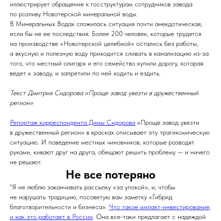
иллюстрирует обращение к госструктурам сотрудников завода
по розливу Новотерской минеральной воды.
В Минеральных Водах сложилась ситуация почти анекдотическая,
если бы не ее последствия. Более 200 человек, которые трудятся
на производстве «Новотерской целебной» остались без работы,
а вкусную и полезную воду приходится сливать в канализацию из-за
того, что местный олигарх и его семейство купили дорогу, которая
ведет к заводу, и запретили по ней ходить и ездить.
Текст Дмитрия Сидорова «Проще завод увезти в дружественный
регион»
Репортаж корреспондента Димы Сидорова
«Проще завод увезти
в дружественный регион» в красках описывает эту трагикомическую
ситуацию. И поведение местных чиновников, которые разводят
руками, кивают друг на друга, обещают решить проблему — и ничего
не решают.
Не все потеряно
"Я не люблю заканчивать рассылку «за упокой», и, чтобы
не нарушать традицию, посоветую вам заметку «Гибрид
благотворительности и бизнеса».
Что такое импакт-инвестирование,
и как это работает в России
. Она все-таки предлагает с надеждой