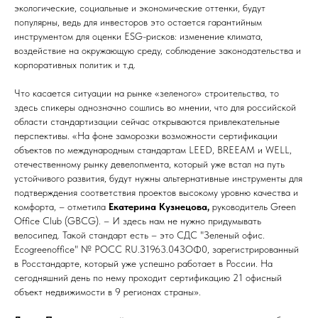
экологические, социальные и экономические оттенки, будут
популярны, ведь для инвесторов это остается гарантийным
инструментом для оценки ESG-рисков: изменение климата,
воздействие на окружающую среду, соблюдение законодательства и
корпоративных политик и т.д.
Что касается ситуации на рынке «зеленого» строительства, то
здесь спикеры однозначно сошлись во мнении, что для российской
области стандартизации сейчас открываются привлекательные
перспективы. «На фоне заморозки возможности сертификации
объектов по международным стандартам LEED, BREEAM и WELL,
отечественному рынку девелопмента, который уже встал на путь
устойчивого развития, будут нужны альтернативные инструменты для
подтверждения соответствия проектов высокому уровню качества и
комфорта, – отметила
Екатерина Кузнецова,
руководитель Green
Office Club (GBCG). – И здесь нам не нужно придумывать
велосипед. Такой стандарт есть – это СДС "Зеленый офис.
Ecogreenoffice" № РОСС RU.З1963.04ЗОФ0, зарегистрированный
в Росстандарте, который уже успешно работает в России. На
сегодняшний день по нему проходит сертификацию 21 офисный
объект недвижимости в 9 регионах страны».