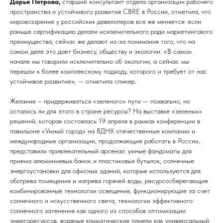
Дарья Петрова,
старший консультант отдела организации рабочего
пространства и устойчивого развития CBRE в России, отметила, что
мировоззрение у российских девелоперов все же меняется: если
раньше сертификацию делали исключительного ради маркетингового
преимущества, сейчас же делают из-за понимания того, что на
самом деле это дает бизнесу, обществу и экологии. «В самом
начале мы говорили исключительно об экологии, а сейчас мы
перешли к более комплексному подходу, которого и требует от нас
устойчивое развитие», — отметила спикер.
Желание – придерживаться «зеленого» пути — похвально, но
остались ли для этого в стране ресурсы? На выставке «зеленых»
решений, которая состоялась 19 апреля в рамках конференции в
павильоне «Умный город» на ВДНХ отечественные компании и
международные организации, продолжающие работать в России,
представили привлекательный арсенал: умные фандоматы для
приема алюминиевых банок и пластиковых бутылок, солнечные
энергоустановки для офисных зданий, которые используются для
обогрева помещения и нагрева горячей воды, ресурсосберегающие
комбинированные технологии освещения, функционирующие за счет
солнечного и искусственного света, технологии эффективного
солнечного затенения как одного из способов оптимизации
энергоресурсов, водяные климатические панели как универсальный