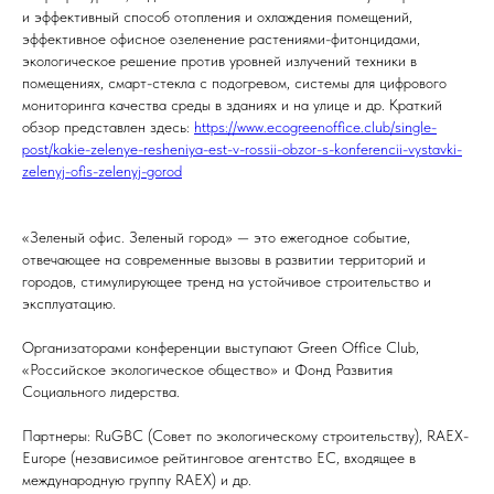
и эффективный способ отопления и охлаждения помещений,
эффективное офисное озеленение растениями-фитонцидами,
экологическое решение против уровней излучений техники в
помещениях, смарт-стекла с подогревом, системы для цифрового
мониторинга качества среды в зданиях и на улице и др. Краткий
обзор представлен здесь:
https://www.ecogreenoffice.club/single-
post/kakie-zelenye-resheniya-est-v-rossii-obzor-s-konferencii-vystavki-
zelenyj-ofis-zelenyj-gorod
«Зеленый офис. Зеленый город» — это ежегодное событие,
отвечающее на современные вызовы в развитии территорий и
городов, стимулирующее тренд на устойчивое строительство и
эксплуатацию.
Организаторами конференции выступают Green Office Club,
«Российское экологическое общество» и Фонд Развития
Социального лидерства.
Партнеры: RuGBC (Совет по экологическому строительству), RAEX-
Europe (независимое рейтинговое агентство ЕС, входящее в
международную группу RAEX) и др.