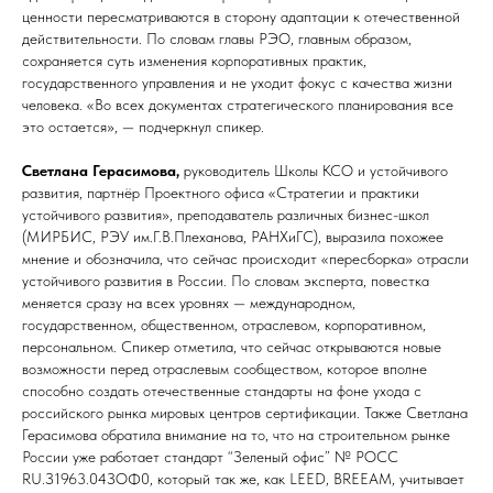
ценности пересматриваются в сторону адаптации к отечественной
действительности. По словам главы РЭО, главным образом,
сохраняется суть изменения корпоративных практик,
государственного управления и не уходит фокус с качества жизни
человека. «Во всех документах стратегического планирования все
это остается», — подчеркнул спикер.
Светлана Герасимова,
руководитель Школы КСО и устойчивого
развития, партнёр Проектного офиса «Стратегии и практики
устойчивого развития», преподаватель различных бизнес-школ
(МИРБИС, РЭУ им.Г.В.Плеханова, РАНХиГС), выразила похожее
мнение и обозначила, что сейчас происходит «пересборка» отрасли
устойчивого развития в России. По словам эксперта, повестка
меняется сразу на всех уровнях — международном,
государственном, общественном, отраслевом, корпоративном,
персональном. Спикер отметила, что сейчас открываются новые
возможности перед отраслевым сообществом, которое вполне
способно создать отечественные стандарты на фоне ухода с
российского рынка мировых центров сертификации. Также Светлана
Герасимова обратила внимание на то, что на строительном рынке
России уже работает стандарт “Зеленый офис” № РОСС
RU.З1963.04ЗОФ0, который так же, как LEED, BREEAM, учитывает