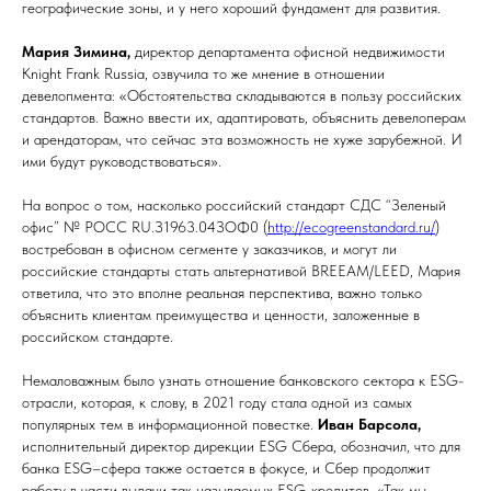
географические зоны, и у него хороший фундамент для развития.
Мария Зимина,
директор департамента офисной недвижимости
Knight Frank Russia, озвучила то же мнение в отношении
девелопмента: «Обстоятельства складываются в пользу российских
стандартов. Важно ввести их, адаптировать, объяснить девелоперам
и арендаторам, что сейчас эта возможность не хуже зарубежной. И
ими будут руководствоваться».
На вопрос о том, насколько российский стандарт СДС “Зеленый
офис” № РОСС RU.З1963.04ЗОФ0 (
http://ecogreenstandard.ru/
)
востребован в офисном сегменте у заказчиков, и могут ли
российские стандарты стать альтернативой BREEAM/LEED, Мария
ответила, что это вполне реальная перспектива, важно только
объяснить клиентам преимущества и ценности, заложенные в
российском стандарте.
Немаловажным было узнать отношение банковского сектора к ESG-
отрасли, которая, к слову, в 2021 году стала одной из самых
популярных тем в информационной повестке.
Иван Барсола,
исполнительный директор дирекции ESG Сбера, обозначил, что для
банка ESG–сфера также остается в фокусе, и Сбер продолжит
работу в части выдачи так называемых ESG-кредитов. «Так мы