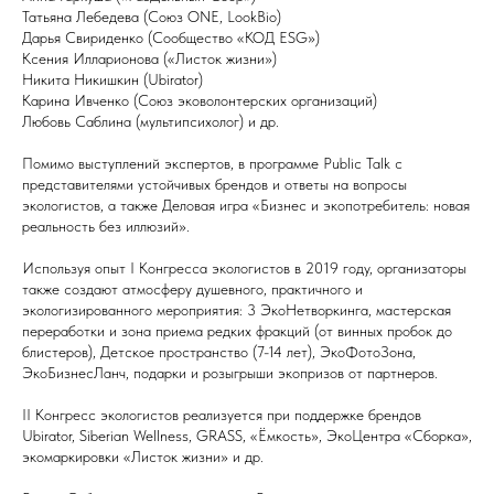
Татьяна Лебедева (Союз ONE, LookBio)
Дарья Свириденко (Сообщество «КОД ESG»)
Ксения Илларионова («Листок жизни»)
Никита Никишкин (Ubirator)
Карина Ивченко (Союз эковолонтерских организаций)
Любовь Саблина (мультипсихолог) и др.
Помимо выступлений экспертов, в программе Public Talk с
представителями устойчивых брендов и ответы на вопросы
экологистов, а также Деловая игра «Бизнес и экопотребитель: новая
реальность без иллюзий».
Используя опыт I Конгресса экологистов в 2019 году, организаторы
также создают атмосферу душевного, практичного и
экологизированного мероприятия: 3 ЭкоНетворкинга, мастерская
переработки и зона приема редких фракций (от винных пробок до
блистеров), Детское пространство (7-14 лет), ЭкоФотоЗона,
ЭкоБизнесЛанч, подарки и розыгрыши экопризов от партнеров.
II Конгресс экологистов реализуется при поддержке брендов
Ubirator, Siberian Wellness, GRASS, «Ёмкость», ЭкоЦентра «Сборка»,
экомаркировки «Листок жизни» и др.