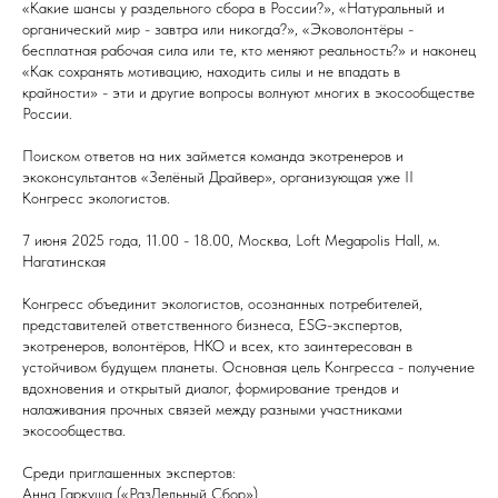
«Какие шансы у раздельного сбора в России?», «Натуральный и
органический мир - завтра или никогда?», «Эковолонтёры -
бесплатная рабочая сила или те, кто меняют реальность?» и наконец
«Как сохранять мотивацию, находить силы и не впадать в
крайности» - эти и другие вопросы волнуют многих в экосообществе
России.
Поиском ответов на них займется команда экотренеров и
экоконсультантов «Зелёный Драйвер», организующая уже II
Конгресс экологистов.
7 июня 2025 года, 11.00 - 18.00, Москва, Loft Megapolis Hall, м.
Нагатинская
Конгресс объединит экологистов, осознанных потребителей,
представителей ответственного бизнеса, ESG-экспертов,
экотренеров, волонтёров, НКО и всех, кто заинтересован в
устойчивом будущем планеты. Основная цель Конгресса - получение
вдохновения и открытый диалог, формирование трендов и
налаживания прочных связей между разными участниками
экосообщества.
Среди приглашенных экспертов:
Анна Гаркуша («РазДельный Сбор»)