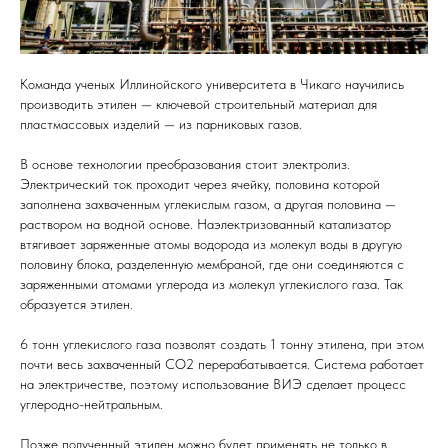
Команда ученых Иллинойского университета в Чикаго научились
производить этилен — ключевой строительный материал для
пластмассовых изделий — из парниковых газов.
В основе технологии преобразования стоит электролиз.
Электрический ток проходит через ячейку, половина которой
заполнена захваченным углекислым газом, а другая половина —
раствором на водной основе. Наэлектризованный катализатор
втягивает заряженные атомы водорода из молекул воды в другую
половину блока, разделенную мембраной, где они соединяются с
заряженными атомами углерода из молекул углекислого газа. Так
образуется этилен.
6 тонн углекислого газа позволят создать 1 тонну этилена, при этом
почти весь захваченный CO2 перерабатывается. Система работает
на электричестве, поэтому использование ВИЭ сделает процесс
углеродно-нейтральным.
Позже полученный этилен можно будет применять не только в