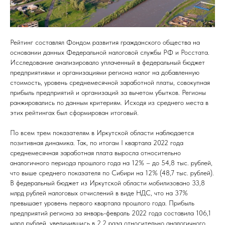
Рейтинг составлял Фондом развития гражданского общества на
основании данных Федеральной налоговой службы РФ и Росстата.
Исследование анализировало уплаченный в федеральный бюджет
предприятиями и организациями региона налог на добавленную
стоимость, уровень среднемесячной заработной платы, совокупная
прибыль предприятий и организаций за вычетом убытков. Регионы
ранжировались по данным критериям. Исходя из среднего места в
этих рейтингах был сформирован итоговый.
По всем трем показателям в Иркутской области наблюдается
позитивная динамика. Так, по итогам I квартала 2022 года
среднемесячная заработная плата выросла относительно
аналогичного периода прошлого года на 12% – до 54,8 тыс. рублей,
что выше среднего показателя по Сибири на 12% (48,7 тыс. рублей).
В федеральный бюджет из Иркутской области мобилизовано 33,8
млрд рублей налоговых отчислений в виде НДС, что на 37%
превышает уровень первого квартала прошлого года. Прибыль
предприятий региона за январь-февраль 2022 года составила 106,1
млрд рублей, увеличившись в 2,2 раза относительно аналогичного