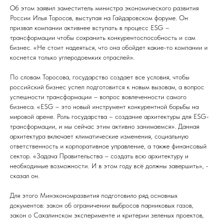
Об этом заявил заместитель министра экономического развития
России Илья Торосов, выступая на Гайдаровском форуме. Он
призвал компании активнее вступать в процесс ESG –
трансформации чтобы сохранить конкурентоспособность и сам
бизнес. «Не стоит надеяться, что она обойдет какие-то компании и
коснется только углеродоемких отраслей».
По словам Торосова, государство создает все условия, чтобы
российский бизнес успел подготовится к новым вызовам, а вопрос
успешности трансформации – вопрос вовлеченности самого
бизнеса. «ESG – это новый инструмент конкурентной борьбы на
мировой арене. Роль государства – создание архитектуры для ESG-
трансформации, и мы сейчас этим активно занимаемся». Данная
архитектура включает климатические изменения, социальную
ответственность и корпоративное управление, а также финансовый
сектор. «Задача Правительства – создать всю архитектуру и
необходимые возможности. И в этом году всё должны завершить», -
сказал он.
Для этого Минэкономразвития подготовило ряд основных
документов: закон об ограничении выбросов парниковых газов,
закон о Сахалинском эксперименте и критерии зеленых проектов,