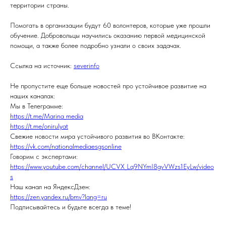
территории страны.
Помогать в организации будут 60 волонтеров, которые уже прошли
обучение. Добровольцы научились оказанию первой медицинской
помощи, а также более подробно узнали о своих задачах.
Ссылка на источник:
severinfo
Не пропустите еще больше новостей про устойчивое развитие на
наших каналах:
Мы в Телеграмме:
https://t.me/Marina_media
https://t.me/onirulyat
Свежие новости мира устойчивого развития во ВКонтакте:
https://vk.com/nationalmediaesgsonline
Говорим с экспертами:
https://www.youtube.com/channel/UCVX_Lq9NYmI8gvVWzs1EyLw/video
s
Наш канал на ЯндексДзен:
https://zen.yandex.ru/bmv?lang=ru
Подписывайтесь и будьте всегда в теме!