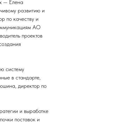
ых — Елена
йчивому развитию и
р по качеству и
коммуникациям АО
водитель проектов
 создания
ую систему
нные в стандарте,
юшина, директор по
ратегии и выработке
почки поставок и