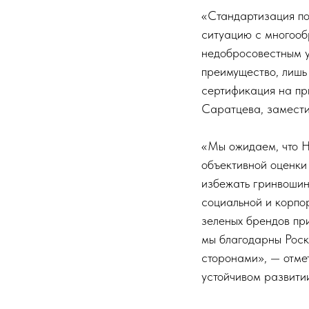
«Стандартизация по
ситуацию с многооб
недобросовестным у
преимущество, лишь
сертификация на пр
Саратцева, замести
«Мы ожидаем, что Н
объективной оценки 
избежать гринвошин
социальной и корпо
зеленых брендов пр
мы благодарны Роск
сторонами», — отме
устойчивом развитии