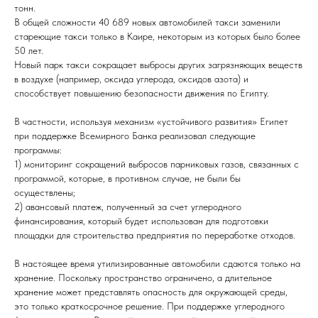
тонн.
В общей сложности 40 689 новых автомобилей такси заменили
стареющие такси только в Каире, некоторым из которых было более
50 лет.
Новый парк такси сокращает выбросы других загрязняющих веществ
в воздухе (например, оксида углерода, оксидов азота) и
способствует повышению безопасности движения по Египту.
В частности, используя механизм «устойчивого развития» Египет
при поддержке Всемирного Банка реализовал следующие
программы:
1) мониторинг сокращений выбросов парниковых газов, связанных с
программой, которые, в противном случае, не были бы
осуществлены;
2) авансовый платеж, полученный за счет углеродного
финансирования, который будет использован для подготовки
площадки для строительства предприятия по переработке отходов.
В настоящее время утилизированные автомобили сдаются только на
хранение. Поскольку пространство ограничено, а длительное
хранение может представлять опасность для окружающей среды,
это только краткосрочное решение. При поддержке углеродного