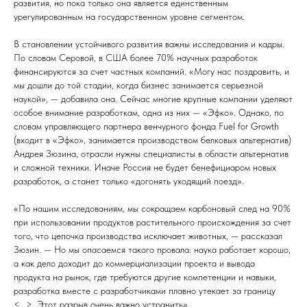
развития, но пока только она является единственным
урегулированным на государственном уровне сегментом.
В становлении устойчивого развития важны исследования и кадры.
По словам Серовой, в США более 70% научных разработок
финансируются за счет частных компаний. «Могу нас поздравить, и
мы дошли до той стадии, когда бизнес занимается серьезной
наукой», — добавила она. Сейчас многие крупные компании уделяют
особое внимание разработкам, одна из них — «Эфко». Однако, по
словам управляющего партнера венчурного фонда Fuel for Growth
(входит в «Эфко», занимается производством белковых альтернатив)
Андрея Зюзина, отрасли нужны специалисты в области альтернатив
и сложной техники. Иначе Россия не будет бенефициаром новых
разработок, а станет только «догонять уходящий поезд».
«По нашим исследованиям, мы сокращаем карбоновый след на 90%
при использовании продуктов растительного происхождения за счет
того, что цепочка производства исключает животных, — рассказал
Зюзин. — Но мы опасаемся такого провала: наука работает хорошо,
а как дело доходит до коммерциализации проекта и вывода
продукта на рынок, где требуются другие компетенции и навыки,
разработка вместе с разработчиками плавно утекает за границу
<...>. Этот разрыв очень важно устранить».