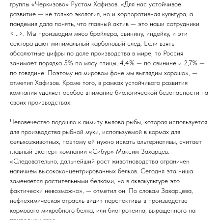
группы «Черкизово» Рустам Хафизов. «Для нас устойчивое
развитие — не только экология, но и корпоративная культура, а
пандемия дала понять, что главный актив — это наши сотрудники
<...>. Мы производим мясо бройлера, свинину, индейку, и эти
сектора дают минимальный карбоновый след. Если взять
абсолютные цифры по доле производства в мире, то Россия
занимает порядка 5% по мясу птицы, 4,4% — по свинине и 2,7% —
по говядине. Поэтому на мировом фоне мы выглядим хорошо», —
отметил Хафизов. Кроме того, в рамках устойчивого развития
компания уделяет особое внимание биологической безопасности на
своих производствах.
Человечество подошло к лимиту вылова рыбы, которая используется
для производства рыбной муки, используемой в кормах для
сельхозживотных, поэтому ей нужно искать альтернативы, считает
главный эксперт компании «Сибур» Максим Захарцев.
«Следовательно, дальнейший рост животноводства ограничен
наличием высококонцентрированных белков. Сегодня эта ниша
заменяется растительными белками, но в аквакультуре это
фактически невозможно», — отметил он. По словам Захарцева,
нефтехимическая отрасль видит перспективы в производстве
кормового микробного белка, или биопротеина, выращенного на