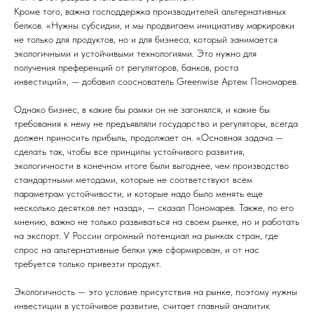
Кроме того, важна господдержка производителей альтернативных
белков. «Нужны субсидии, и мы продвигаем инициативу маркировки
не только для продуктов, но и для бизнеса, который занимается
экологичными и устойчивыми технологиями. Это нужно для
получения преференций от регуляторов, банков, роста
инвестиций», — добавил сооснователь Greenwise Артем Пономарев.
Однако бизнес, в какие бы рамки он не загонялся, и какие бы
требования к нему не предъявляли государство и регуляторы, всегда
должен приносить прибыль, продолжает он. «Основная задача —
сделать так, чтобы все принципы устойчивого развития,
экологичности в конечном итоге были выгоднее, чем производство
стандартными методами, которые не соответствуют всем
параметрам устойчивости, и которые надо было менять еще
несколько десятков лет назад», — сказал Пономарев. Также, по его
мнению, важно не только развиваться на своем рынке, но и работать
на экспорт. У России огромный потенциал на рынках стран, где
спрос на альтернативные белки уже сформирован, и от нас
требуется только привезти продукт.
Экологичность — это условие присутствия на рынке, поэтому нужны
инвестиции в устойчивое развитие, считает главный аналитик