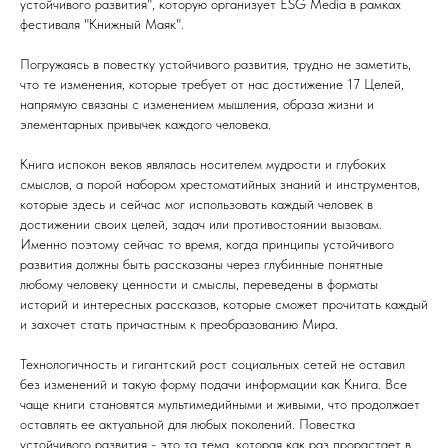
устойчивого развития", которую организует ESG Media в рамках
фестиваля "Книжный Маяк".
Погружаясь в повестку устойчивого развития, трудно не заметить,
что те изменения, которые требует от нас достижение 17 Целей,
напрямую связаны с изменением мышления, образа жизни и
элементарных привычек каждого человека.
Книга испокон веков являлась носителем мудрости и глубоких
смыслов, а порой набором хрестоматийных знаний и инструментов,
которые здесь и сейчас мог использовать каждый человек в
достижении своих целей, задач или противостоянии вызовам.
Именно поэтому сейчас то время, когда принципы устойчивого
развития должны быть рассказаны через глубинные понятные
любому человеку ценности и смыслы, переведены в форматы
историй и интересных рассказов, которые сможет прочитать каждый
и захочет стать причастным к преобразованию Мира.
Технологичность и гигантский рост социальных сетей не оставил
без изменений и такую форму подачи информации как Книга. Все
чаще книги становятся мультимедийными и живыми, что продолжает
оставлять ее актуальной для любых поколений. Повестка
устойчивого развития - это та тема, которая как раз прорастает в