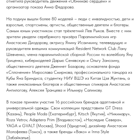
отметила руководитель движения «Обнимаю сердцем» и
организатор показа Анна Федорова.
На подиум вышли более 80 моделей – люди с инвалидностью, дети и
взрослые, спортсмены, артисты, общественные деятели и блогеры.
Самым юным участником стал трёхлетний Лев Рыков. Вместе с ним
зрители увидели серебряного призёра Паралимпийских игр
Анастасию Диодорову, актрису Янину Исаичкину, телеведущую и
руководителя внешних коммуникаций Resident Network Club Лану
Шевченко, члена паралимпийской сборной России по волейболу Яну
Гриценко, кибермоделей Дарью Сенявскую и Ольгу Занозину,
общественного деятеля Дженнет Базарову, основателя фонда
«Сплочение» Мирослава Смирнова, профессионального танцора из
Кубы Яна Бриндиса, студентку НИУ ВШЭ из Китая Цзя Жунтянь, а
также инклюзивных блогеров и общественных спикеров Анастасию
Анпилогову, Алексея Транцева и Ильмиру Салимову.
В показе приняли участие 16 российских брендов адаптивной и
универсальной одежды. Свои коллекции представили GT Dress
(Казань), People Moda (Екатеринбург), Kitsch (Якутия), «Никимару»,
Roza Vetrov, Adaptera Prim (Владивосток), «Наследие Севера»,
YAGA и GVALT (Москва), Shood (Удмуртия), дизайнер Анастасия
Молофеева (Томск), а также бренды «Вако» и Inna Style
(Забайкалье).