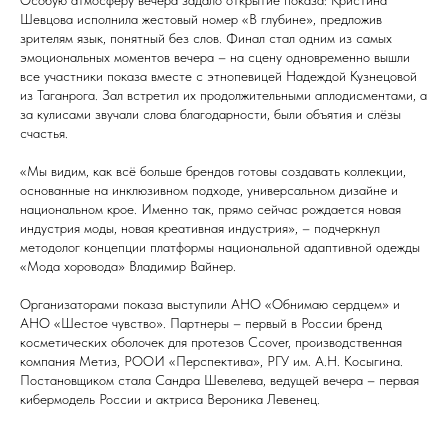
Особую атмосферу вечера задало открытие показа: Кристина
Шевцова исполнила жестовый номер «В глубине», предложив
зрителям язык, понятный без слов. Финал стал одним из самых
эмоциональных моментов вечера – на сцену одновременно вышли
все участники показа вместе с этнопевицей Надеждой Кузнецовой
из Таганрога. Зал встретил их продолжительными аплодисментами, а
за кулисами звучали слова благодарности, были объятия и слёзы
счастья.
«Мы видим, как всё больше брендов готовы создавать коллекции,
основанные на инклюзивном подходе, универсальном дизайне и
национальном крое. Именно так, прямо сейчас рождается новая
индустрия моды, новая креативная индустрия», – подчеркнул
методолог концепции платформы национальной адаптивной одежды
«Мода хоровода» Владимир Вайнер.
Организаторами показа выступили АНО «Обнимаю сердцем» и
АНО «Шестое чувство». Партнеры – первый в России бренд
косметических оболочек для протезов Ccover, производственная
компания Метиз, РООИ «Перспектива», РГУ им. А.Н. Косыгина.
Постановщиком стала Сандра Шевелева, ведущей вечера – первая
кибермодель России и актриса Вероника Левенец.