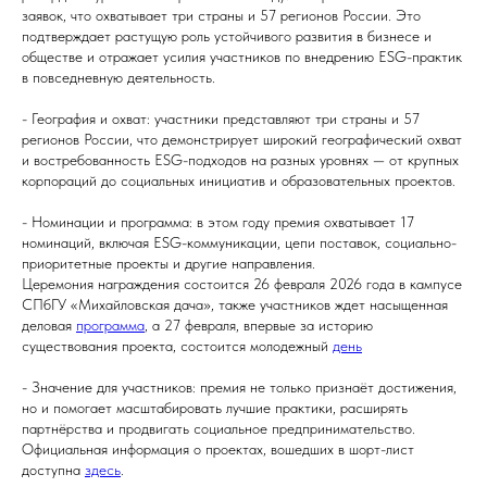
заявок, что охватывает три страны и 57 регионов России. Это
подтверждает растущую роль устойчивого развития в бизнесе и
обществе и отражает усилия участников по внедрению ESG-практик
в повседневную деятельность.
- География и охват: участники представляют три страны и 57
регионов России, что демонстрирует широкий географический охват
и востребованность ESG-подходов на разных уровнях — от крупных
корпораций до социальных инициатив и образовательных проектов.
- Номинации и программа: в этом году премия охватывает 17
номинаций, включая ESG-коммуникации, цепи поставок, социально-
приоритетные проекты и другие направления.
Церемония награждения состоится 26 февраля 2026 года в кампусе
СПбГУ «Михайловская дача», также участников ждет насыщенная
деловая
программа
, а 27 февраля, впервые за историю
существования проекта, состоится молодежный
день
- Значение для участников: премия не только признаёт достижения,
но и помогает масштабировать лучшие практики, расширять
партнёрства и продвигать социальное предпринимательство.
Официальная информация о проектах, вошедших в шорт-лист
доступна
здесь
.